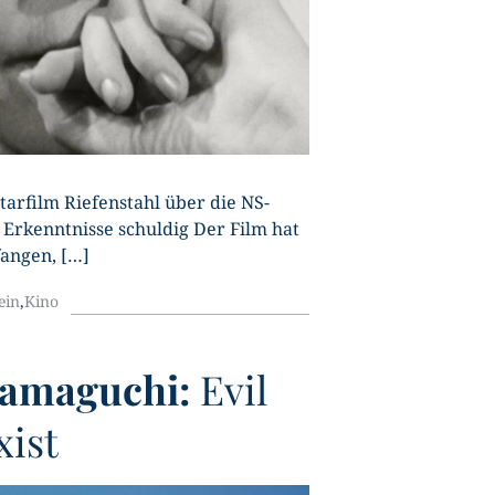
arfilm Riefenstahl über die NS-
 Erkenntnisse schuldig Der Film hat
fangen, […]
ein
,
Kino
amaguchi:
Evil
xist