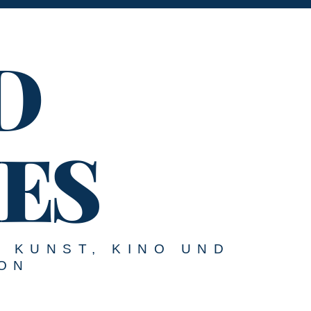
D
ES
U KUNST, KINO UND
ON