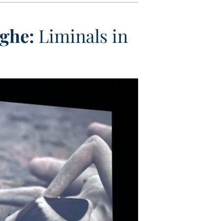
ghe:
Liminals in
U