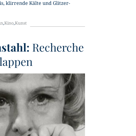
is, klirrende Kälte und Glitzer-
in
,
Kino
,
Kunst
stahl:
Recherche
lappen
U