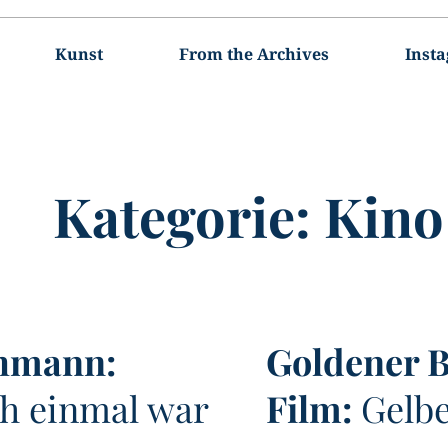
Kunst
From the Archives
Inst
Kategorie:
Kino
hmann:
Goldener B
ch einmal war
Film:
Gelbe