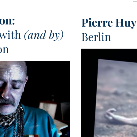
on:
Pierre Huy
 with
(and by)
Berlin
on
U