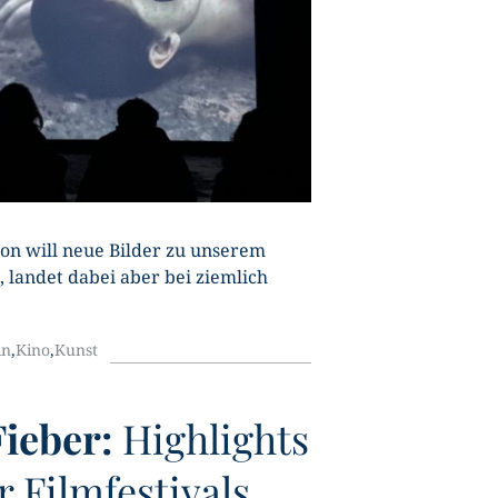
ion will neue Bilder zu unserem
, landet dabei aber bei ziemlich
in
,
Kino
,
Kunst
Fieber:
Highlights
r Filmfestivals