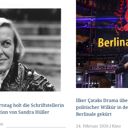
U
Ilker Çataks Drama übe
stag holt die Schriftstellerin
politischer Wilkür in 
ition von Sandra Hüller
Berlinale gekürt
st
24. Februar 2026
Kino