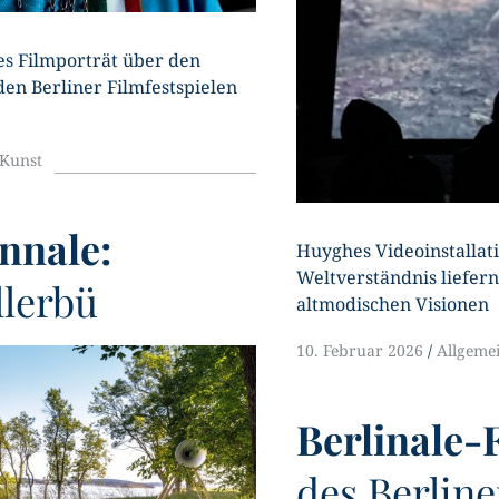
es Filmporträt über den
den Berliner Filmfestspielen
Kunst
nnale:
Huyghes Videoinstallat
Weltverständnis liefern
lerbü
altmodischen Visionen
10. Februar 2026
Allgeme
Berlinale-
des Berline