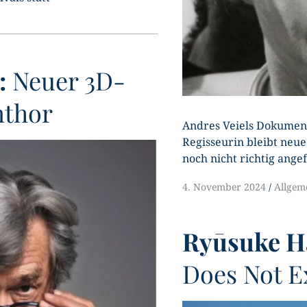
:
Neuer 3D-
mthor
Andres Veiels Dokument
Regisseurin bleibt neue
noch nicht richtig ange
4. November 2024
Allgem
Ryūsuke H
Does Not E