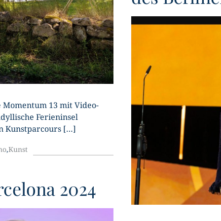
U
e Momentum 13 mit Video-
dyllische Ferieninsel
en Kunstparcours […]
no
,
Kunst
rcelona 2024