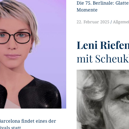
Die 75. Berlinale: Glatte
Momente
U
22. Februar 2025
Allgeme
Leni Riefen
mit Scheuk
Barcelona findet eines der
vals statt