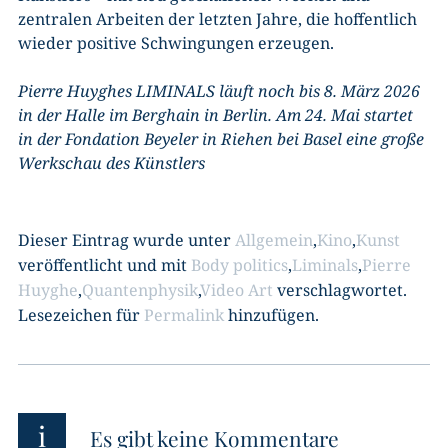
zentralen Arbeiten der letzten Jahre, die hoffentlich
wieder positive Schwingungen erzeugen.
Pierre Huyghes LIMINALS läuft noch bis 8. März 2026
in der Halle im Berghain in Berlin. Am 24. Mai startet
in der Fondation Beyeler in Riehen bei Basel eine große
Werkschau des Künstlers
Dieser Eintrag wurde unter
Allgemein
,
Kino
,
Kunst
veröffentlicht und mit
Body politics
,
Liminals
,
Pierre
Huyghe
,
Quantenphysik
,
Video Art
verschlagwortet.
Lesezeichen für
Permalink
hinzufügen.
i
Es gibt keine Kommentare