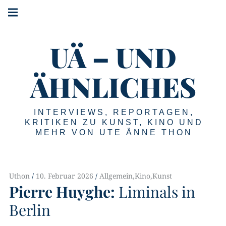
Springe
Hauptnavigation
zum
Menü
Inhalt
UÄ – UND
ÄHNLICHES
INTERVIEWS, REPORTAGEN,
KRITIKEN ZU KUNST, KINO UND
MEHR VON UTE ÄNNE THON
Uthon
10. Februar 2026
Allgemein
,
Kino
,
Kunst
Pierre Huyghe:
Liminals in
Berlin