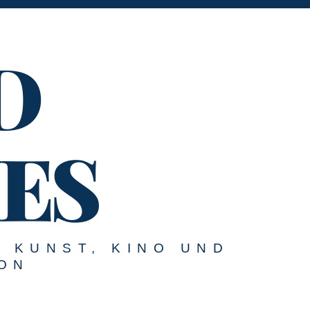
D
ES
U KUNST, KINO UND
ON