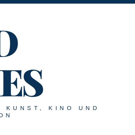
D
ES
U KUNST, KINO UND
ON