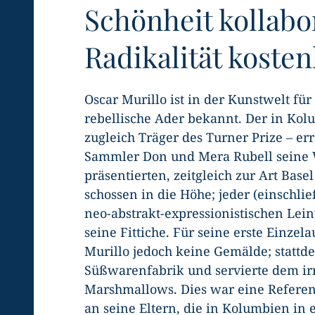
Schönheit kollabo
Radikalität koste
Oscar Murillo ist in der Kunstwelt fü
rebellische Ader bekannt. Der in Ko
zugleich Träger des Turner Prize – er
Sammler Don und Mera Rubell seine 
präsentierten, zeitgleich zur Art Bas
schossen in die Höhe; jeder (einschli
neo-abstrakt-expressionistischen Le
seine Fittiche. Für seine erste Einzel
Murillo jedoch keine Gemälde; stattdes
Süßwarenfabrik und servierte dem ir
Marshmallows. Dies war eine Referenz
an seine Eltern, die in Kolumbien in e