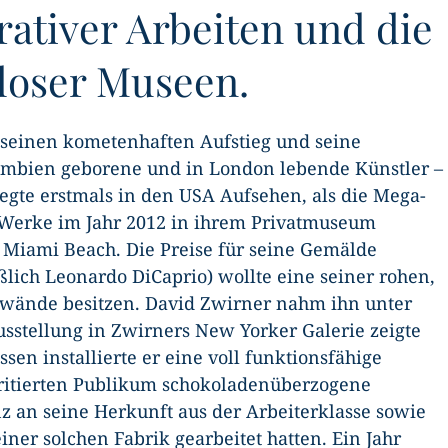
rativer Arbeiten und die
nloser Museen.
r seinen kometenhaften Aufstieg und seine
lumbien geborene und in London lebende Künstler –
regte erstmals in den USA Aufsehen, als die Mega-
Werke im Jahr 2012 in ihrem Privatmuseum
el Miami Beach. Die Preise für seine Gemälde
eßlich Leonardo DiCaprio) wollte eine seiner rohen,
inwände besitzen. David Zwirner nahm ihn unter
ausstellung in Zwirners New Yorker Galerie zeigte
sen installierte er eine voll funktionsfähige
ritierten Publikum schokoladenüberzogene
 an seine Herkunft aus der Arbeiterklasse sowie
iner solchen Fabrik gearbeitet hatten. Ein Jahr