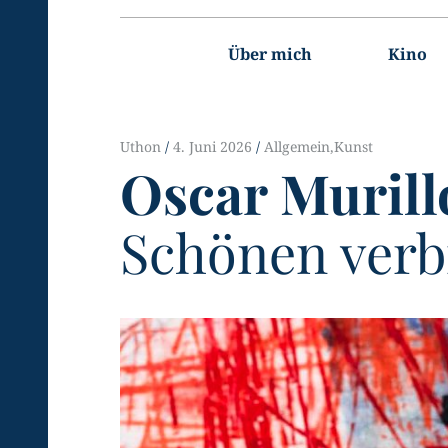
Hauptnavigation
Über mich
Kino
Uthon
4. Juni 2026
Allgemein
,
Kunst
Oscar Murill
Schönen verbi