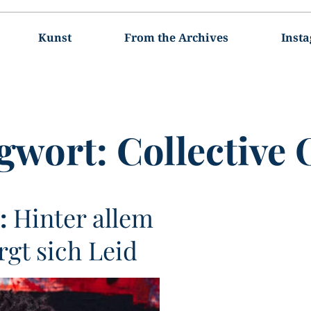
Kunst
From the Archives
Inst
gwort:
Collective
:
Hinter allem
gt sich Leid