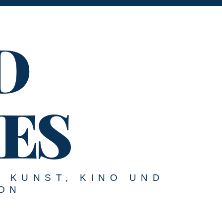
D
ES
U KUNST, KINO UND
ON