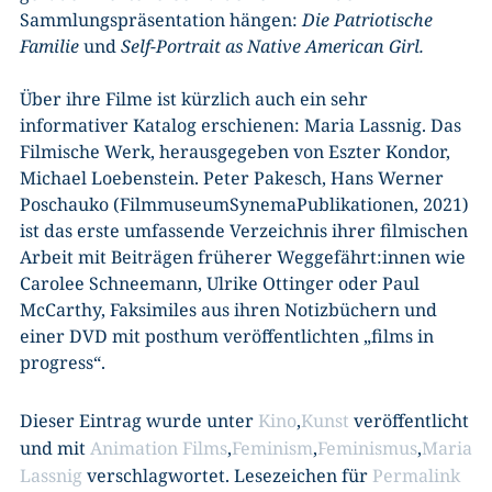
Sammlungspräsentation hängen:
Die Patriotische
Familie
und
Self-Portrait as Native American Girl.
Über ihre Filme ist kürzlich auch ein sehr
informativer Katalog erschienen: Maria Lassnig. Das
Filmische Werk, herausgegeben von Eszter Kondor,
Michael Loebenstein. Peter Pakesch, Hans Werner
Poschauko (FilmmuseumSynemaPublikationen, 2021)
ist das erste umfassende Verzeichnis ihrer filmischen
Arbeit mit Beiträgen früherer Weggefährt:innen wie
Carolee Schneemann, Ulrike Ottinger oder Paul
McCarthy, Faksimiles aus ihren Notizbüchern und
einer DVD mit posthum veröffentlichten „films in
progress“.
Dieser Eintrag wurde unter
Kino
,
Kunst
veröffentlicht
und mit
Animation Films
,
Feminism
,
Feminismus
,
Maria
Lassnig
verschlagwortet. Lesezeichen für
Permalink