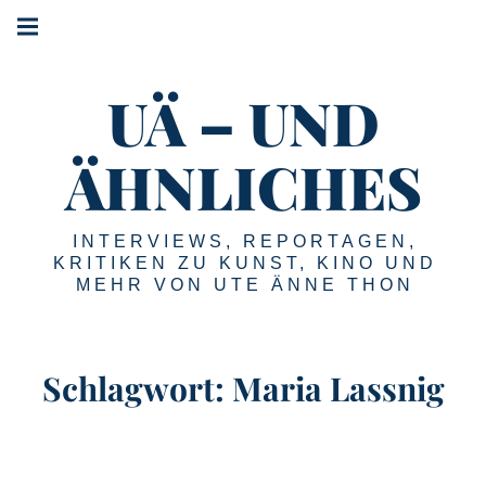
Springe
Hauptnavigation
zum
Menü
Inhalt
UÄ – UND
ÄHNLICHES
INTERVIEWS, REPORTAGEN,
KRITIKEN ZU KUNST, KINO UND
MEHR VON UTE ÄNNE THON
Schlagwort:
Maria Lassnig
Maria Lassnig:
Filmpionierin,