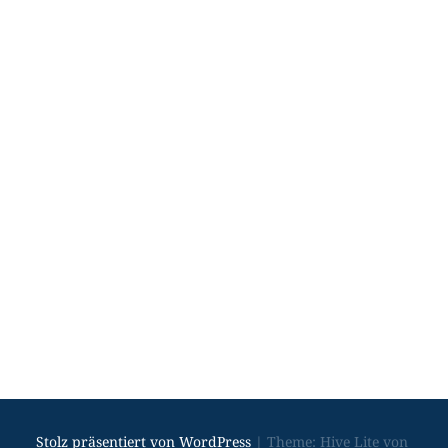
27. Februar 2024
Kino
Kunst
Stolz präsentiert von WordPress
|
Theme: Hive Lite von