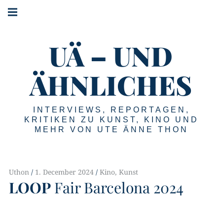
#!trpst#trp-
#!trpst#trp-
gettext
gettext
#!trpst#trp-
data-
data-
gettext
trpgettextoriginal=2#!trpen#Main
trpgettextoriginal=1#!trpen#Skip
UÄ – UND
data-
navigation#!trpst#/trp-
to
gettext#!trpen#
trpgettextoriginal=3#!trpen#Menu#!trpst#/trp-
content#!trpst#/trp-
gettext#!trpen#
ÄHNLICHES
gettext#!trpen#
INTERVIEWS, REPORTAGEN,
KRITIKEN ZU KUNST, KINO UND
MEHR VON UTE ÄNNE THON
Uthon
1. December 2024
Kino
,
Kunst
LOOP
Fair Barcelona 2024