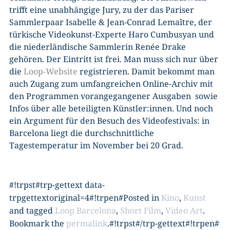
trifft eine unabhängige Jury, zu der das Pariser
Sammlerpaar Isabelle & Jean-Conrad Lemaître, der
türkische Videokunst-Experte Haro Cumbusyan und
die niederländische Sammlerin Renée Drake
gehören. Der Eintritt ist frei. Man muss sich nur über
die
Loop-Website
registrieren. Damit bekommt man
auch Zugang zum umfangreichen Online-Archiv mit
den Programmen vorangegangener Ausgaben sowie
Infos über alle beteiligten Künstler:innen. Und noch
ein Argument für den Besuch des Videofestivals: in
Barcelona liegt die durchschnittliche
Tagestemperatur im November bei 20 Grad.
#!trpst#trp-gettext data-
trpgettextoriginal=4#!trpen#Posted in
Kino
,
Kunst
and tagged
Loop Barcelona
,
Short Film
,
Video Art
.
Bookmark the
permalink
.#!trpst#/trp-gettext#!trpen#