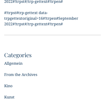
2022#!trpst#/trp-gettext#!trpen#
#!trpst#trp-gettext data-
trpgettextoriginal=16#!trpen#September
2022#!trpst#/trp-gettext#!trpen#
Categories
Allgemein
From the Archives
Kino
Kunst