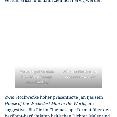
verführerisch und dann ziemlich nervig werden.
Screening of Cordula
Almanac Hotel: open
Ditz‘ found footage
doors for video art
video Fainting
Zwei Stockwerke höher präsentierte Jan Ijäs sein
House of the Wickedest Man in the World,
ein
suggestives Bio-Pic im Cinemascope-Format über den
berühmt-berüchtigten britischen Dichter, Maler und