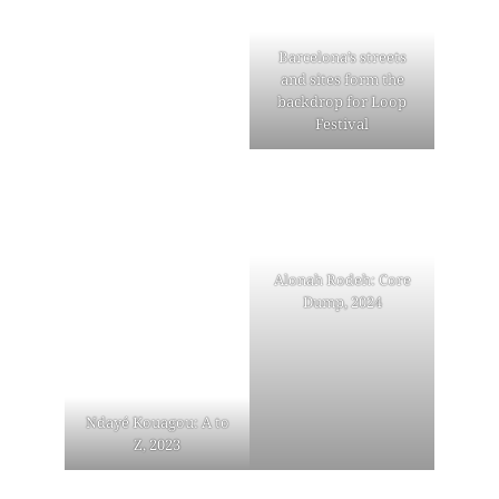
Barcelona’s streets
and sites form the
backdrop for Loop
Festival
Alonah Rodeh: Core
Dump, 2024
Ndayé Kouagou: A to
Z, 2023