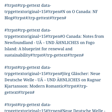
#!trpst#trp-gettext data-
trpgettextoriginal=15#!trpen#
N
on
O Canada: NF
Blog
#!trpst#/trp-gettext#!trpen#
#!trpst#trp-gettext data-
trpgettextoriginal=15#!trpen#
O Canada: Notes from
Newfoundland - UÄ – UND ÄHNLICHES
on
Fogo
Island: A blueprint for renewal and
sustainability
#!trpst#/trp-gettext#!trpen#
#!trpst#trp-gettext data-
trpgettextoriginal=15#!trpen#
Jörg Gläscher: Neue
Deutsche Welle - UÄ – UND ÄHNLICHES
on
Ragnar
Kjartansson: Modern Romantic
#!trpst#/trp-
gettext#!trpen#
#!trpst#trp-gettext data-
trpgettextoriginal=15#!trpen#
Neue Deutsche Welle -