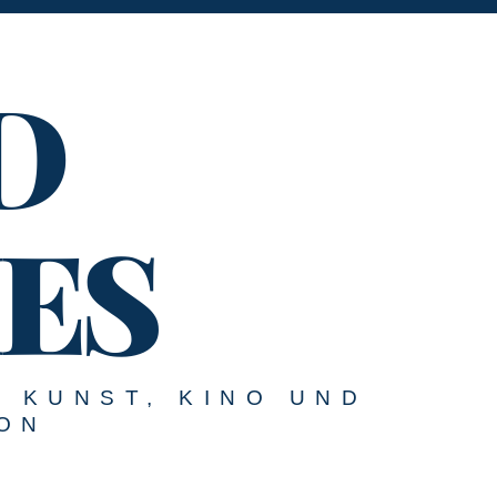
D
ES
U KUNST, KINO UND
ON