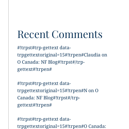
Recent Comments
#!trpst#trp-gettext data-
trpgettextoriginal=15#!trpen#
Claudia
on
O Canada: NF Blog
#!trpst#/trp-
gettext#!trpen#
#!trpst#trp-gettext data-
trpgettextoriginal=15#!trpen#
N
on
O
Canada: NF Blog
#!trpst#/trp-
gettext#!trpen#
#!trpst#trp-gettext data-
trpgettextoriginal=15#!trpen#
O Canada: