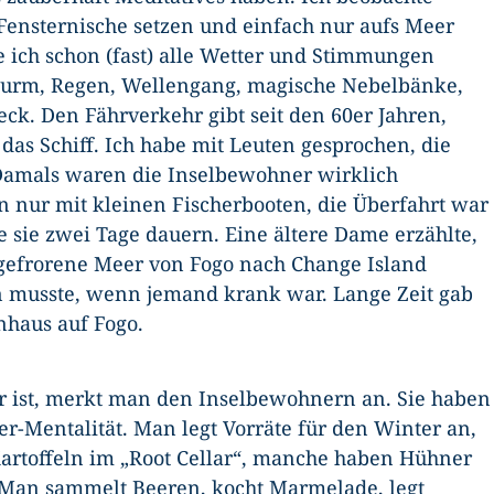
 Fensternische setzen und einfach nur aufs Meer
 ich schon (fast) alle Wetter und Stimmungen
 Sturm, Regen, Wellengang, magische Nebelbänke,
k. Den Fährverkehr gibt seit den 60er Jahren,
 das Schiff. Ich habe mit Leuten gesprochen, die
Damals waren die Inselbewohner wirklich
 nur mit kleinen Fischerbooten, die Überfahrt war
 sie zwei Tage dauern. Eine ältere Dame erzählte,
ugefrorene Meer von Fogo nach Change Island
 musste, wenn jemand krank war. Lange Zeit gab
nhaus auf Fogo.
her ist, merkt man den Inselbewohnern an. Sie haben
r-Mentalität. Man legt Vorräte für den Winter an,
artoffeln im „Root Cellar“, manche haben Hühner
. Man sammelt Beeren, kocht Marmelade, legt