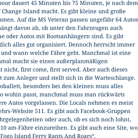
bour dauert 45 Minuten bis 75 Minuten, je nach dem
 Change Island macht. Es gibt kleine und große
Namen. Auf die MS Veteran passen ungefähr 64 Autos
hängt davon ab, ob unter den Fahrzeugen auch
ne oder Autos mit Bootsanhängern sind. Es gibt
ich alles gut organisiert. Dennoch herrscht immer
b und wann welche Fähre geht. Manchmal ist eine
chmal macht sie einen außerplanmäßigen
nicht, first come, first served. Aber auch dieses
 zum Anleger und stellt sich in die Warteschlange.
oballett, besonders bei den kleinen muss alles
uto wohin passt, manchmal muss man rückwärts
e Autos vorgelassen. Die Locals nehmen es meist
ehrs-Website 511. Es gibt auch Facebook-Gruppen
hrgelegenheiten oder auch, ob es sich noch lohnt,
 10 am-Fähre einzureihen. Es gibt auch eine Site, wo
 „Fogo Island Ferry Rants And Roars“.