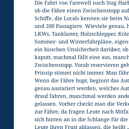
Die Fahrt von Farewell nach Stag Har
ob die Fähre einen Zwischenstopp auf
Schiffe, die Locals kennen sie beim 
und 200 Passagiere. Wieviele genau, 
LKWs, Tanklaster, Holzschlepper, Krä
Sommer- und Winterfahrpläne, eigentl
ein bisschen Unsicherheit darüber, o
kaputt, machmal fällt eine aus, man
Zwischenstopp. Vorab reservieren geht 
Prinzip stimmt nicht immer. Man fährt
Wenn die Fähre hupt, beginnt das Aut
genau austariert werden, welches A
drauf fahren, manchmal werden ander
gelassen. Vorher checkt man die Verk
zur Fähre, da fragen Leute nach Mitfa
sich hinten an in die Schlange für die
Leute ihren Frust ablassen, die heißt