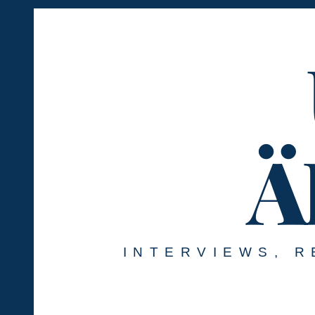
#!trpst#trp-
gettext
data-
trpgettextoriginal=1#!trpen#Skip
to
content#!trpst#/trp-
gettext#!trpen#
Ä
INTERVIEWS, R