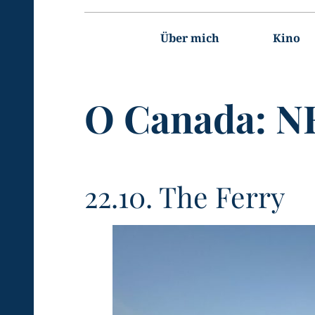
#!trpst#trp-
gettext
Über mich
Kino
data-
trpgettextoriginal=2#!trpen#Main
navigation#!trpst#/trp-
gettext#!trpen#
O Canada:
N
22.10. The Ferry