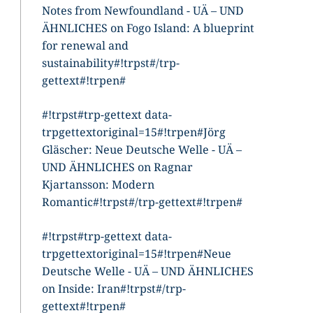
Notes from Newfoundland - UÄ – UND
ÄHNLICHES
on
Fogo Island: A blueprint
for renewal and
sustainability
#!trpst#/trp-
gettext#!trpen#
#!trpst#trp-gettext data-
trpgettextoriginal=15#!trpen#
Jörg
Gläscher: Neue Deutsche Welle - UÄ –
UND ÄHNLICHES
on
Ragnar
Kjartansson: Modern
Romantic
#!trpst#/trp-gettext#!trpen#
#!trpst#trp-gettext data-
trpgettextoriginal=15#!trpen#
Neue
Deutsche Welle - UÄ – UND ÄHNLICHES
on
Inside: Iran
#!trpst#/trp-
gettext#!trpen#