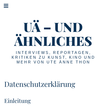
#!trpst#trp-
#!trpst#trp-
gettext
gettext
#!trpst#trp-
data-
data-
gettext
trpgettextoriginal=2#!trpen#Main
trpgettextoriginal=1#!trpen#Skip
UÄ – UND
data-
navigation#!trpst#/trp-
to
gettext#!trpen#
trpgettextoriginal=3#!trpen#Menu#!trpst#/trp-
content#!trpst#/trp-
gettext#!trpen#
ÄHNLICHES
gettext#!trpen#
INTERVIEWS, REPORTAGEN,
KRITIKEN ZU KUNST, KINO UND
MEHR VON UTE ÄNNE THON
Datenschutzerklärung
Einleitung