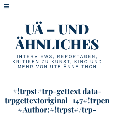
#!trpst#trp-
#!trpst#trp-
gettext
gettext
#!trpst#trp-
data-
data-
gettext
trpgettextoriginal=2#!trpen#Main
trpgettextoriginal=1#!trpen#Skip
UÄ – UND
data-
navigation#!trpst#/trp-
to
gettext#!trpen#
trpgettextoriginal=3#!trpen#Menu#!trpst#/trp-
content#!trpst#/trp-
gettext#!trpen#
ÄHNLICHES
gettext#!trpen#
INTERVIEWS, REPORTAGEN,
KRITIKEN ZU KUNST, KINO UND
MEHR VON UTE ÄNNE THON
#!trpst#trp-gettext data-
trpgettextoriginal=147#!trpen
#Author:#!trpst#/trp-