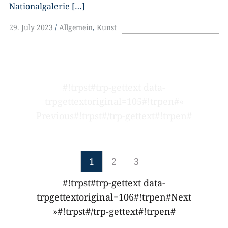
Nationalgalerie […]
29. July 2023
Allgemein
,
Kunst
#!trpst#trp-gettext data-
trpgettextoriginal=105#!trpen#«
Previous#!trpst#/trp-gettext#!trpen#
1
2
3
#!trpst#trp-gettext data-
trpgettextoriginal=106#!trpen#Next
»#!trpst#/trp-gettext#!trpen#