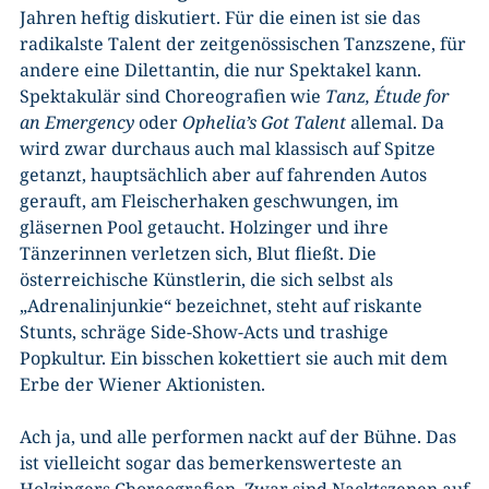
Jahren heftig diskutiert. Für die einen ist sie das
radikalste Talent der zeitgenössischen Tanzszene, für
andere eine Dilettantin, die nur Spektakel kann.
Spektakulär sind Choreografien wie
Tanz, Étude for
an Emergency
oder
Ophelia’s Got Talent
allemal. Da
wird zwar durchaus auch mal klassisch auf Spitze
getanzt, hauptsächlich aber auf fahrenden Autos
gerauft, am Fleischerhaken geschwungen, im
gläsernen Pool getaucht. Holzinger und ihre
Tänzerinnen verletzen sich, Blut fließt. Die
österreichische Künstlerin, die sich selbst als
„Adrenalinjunkie“ bezeichnet, steht auf riskante
Stunts, schräge Side-Show-Acts und trashige
Popkultur. Ein bisschen kokettiert sie auch mit dem
Erbe der Wiener Aktionisten.
Ach ja, und alle performen nackt auf der Bühne. Das
ist vielleicht sogar das bemerkenswerteste an
Holzingers Choreografien. Zwar sind Nacktszenen auf