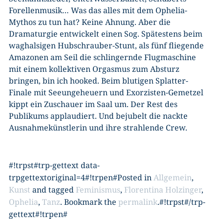
Forellenmusik… Was das alles mit dem Ophelia-
Mythos zu tun hat? Keine Ahnung. Aber die
Dramaturgie entwickelt einen Sog. Spätestens beim
waghalsigen Hubschrauber-Stunt, als fünf fliegende
Amazonen am Seil die schlingernde Flugmaschine
mit einem kollektiven Orgasmus zum Absturz
bringen, bin ich hooked. Beim blutigen Splatter-
Finale mit Seeungeheuern und Exorzisten-Gemetzel
kippt ein Zuschauer im Saal um. Der Rest des
Publikums applaudiert. Und bejubelt die nackte
Ausnahmekünstlerin und ihre strahlende Crew.
#!trpst#trp-gettext data-
trpgettextoriginal=4#!trpen#Posted in
Allgemein
,
Kunst
and tagged
Feminismus
,
Florentina Holzinger
,
Ophelia
,
Tanz
. Bookmark the
permalink
.#!trpst#/trp-
gettext#!trpen#