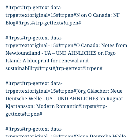
#!trpst#trp-gettext data-
trpgettextoriginal=15#!trpen#
N
on
O Canada: NF
Blog
#!trpst#/trp-gettext#!trpen#
#!trpst#trp-gettext data-
trpgettextoriginal=15#!trpen#
O Canada: Notes from
Newfoundland - UÄ – UND ÄHNLICHES
on
Fogo
Island: A blueprint for renewal and
sustainability
#!trpst#/trp-gettext#!trpen#
#!trpst#trp-gettext data-
trpgettextoriginal=15#!trpen#
Jörg Gläscher: Neue
Deutsche Welle - UÄ – UND ÄHNLICHES
on
Ragnar
Kjartansson: Modern Romantic
#!trpst#/trp-
gettext#!trpen#
#!trpst#trp-gettext data-
trpgettextoriginal=15#!trpen#
Neue Deutsche Welle -