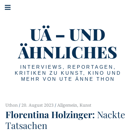
#!trpst#trp-
#!trpst#trp-
gettext
gettext
#!trpst#trp-
data-
data-
gettext
trpgettextoriginal=2#!trpen#Main
trpgettextoriginal=1#!trpen#Skip
UÄ – UND
data-
navigation#!trpst#/trp-
to
gettext#!trpen#
trpgettextoriginal=3#!trpen#Menu#!trpst#/trp-
content#!trpst#/trp-
gettext#!trpen#
ÄHNLICHES
gettext#!trpen#
INTERVIEWS, REPORTAGEN,
KRITIKEN ZU KUNST, KINO UND
MEHR VON UTE ÄNNE THON
Uthon
20. August 2023
Allgemein
,
Kunst
Florentina Holzinger:
Nackte
Tatsachen