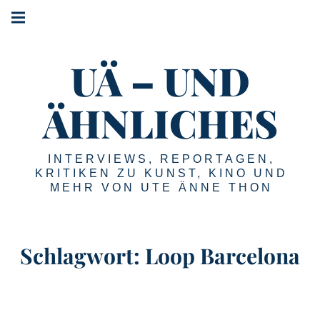
Springe
Hauptnavigation
zum
Menü
Inhalt
UÄ – UND
ÄHNLICHES
INTERVIEWS, REPORTAGEN,
KRITIKEN ZU KUNST, KINO UND
MEHR VON UTE ÄNNE THON
Schlagwort:
Loop Barcelona
LOOP
Fair Barcelona 2024