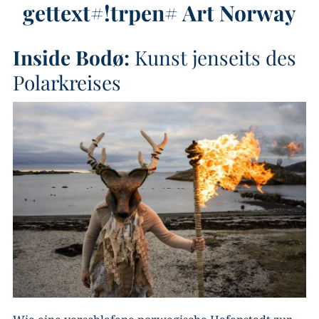
gettext#!trpen#
Art Norway
Inside Bodø:
Kunst jenseits des
Polarkreises