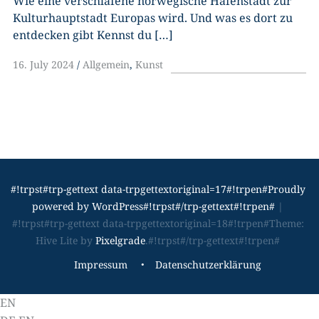
Wie eine verschlafene norwegische Hafenstadt zur
Kulturhauptstadt Europas wird. Und was es dort zu
entdecken gibt Kennst du […]
16. July 2024
Allgemein
,
Kunst
#!trpst#trp-gettext data-trpgettextoriginal=17#!trpen#Proudly
powered by WordPress#!trpst#/trp-gettext#!trpen#
|
#!trpst#trp-gettext data-trpgettextoriginal=18#!trpen#Theme:
Hive Lite by
Pixelgrade
.#!trpst#/trp-gettext#!trpen#
#!trpst#trp-
Impressum
Datenschutzerklärung
gettext
data-
EN
trpgettextoriginal=19#!trpen#Footer
navigation#!trpst#/trp-