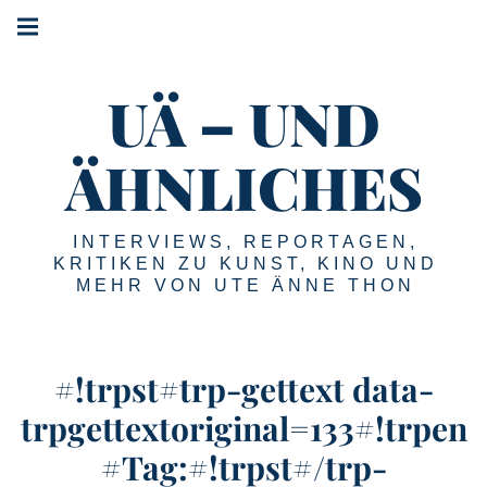
#!trpst#trp-
#!trpst#trp-
gettext
gettext
#!trpst#trp-
data-
data-
gettext
trpgettextoriginal=2#!trpen#Main
trpgettextoriginal=1#!trpen#Skip
UÄ – UND
data-
navigation#!trpst#/trp-
to
gettext#!trpen#
trpgettextoriginal=3#!trpen#Menu#!trpst#/trp-
content#!trpst#/trp-
gettext#!trpen#
ÄHNLICHES
gettext#!trpen#
INTERVIEWS, REPORTAGEN,
KRITIKEN ZU KUNST, KINO UND
MEHR VON UTE ÄNNE THON
#!trpst#trp-gettext data-
trpgettextoriginal=133#!trpen
#Tag:#!trpst#/trp-