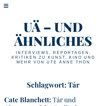
Springe
Hauptnavigation
zum
Menü
Inhalt
UÄ – UND
ÄHNLICHES
INTERVIEWS, REPORTAGEN,
KRITIKEN ZU KUNST, KINO UND
MEHR VON UTE ÄNNE THON
Schlagwort:
Tár
Cate Blanchett:
Tár und