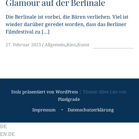
Glamour auf der Berlinale
Die Berlinale ist vorbei, die Bären verliehen. Viel ist
wieder darüber geredet worden, dass das Berliner
Filmfestival zu […]
27. Februar 2023
Allgemein
,
Kino
,
Kunst
Stolz präsentiert von WordPress
|
Theme: Hive Lite von
Pixelgrade
Footer-
Impressum
Datenschutzerklärung
Navigation
DE
EN
DE