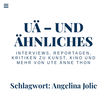
Springe
Hauptnavigation
zum
Menü
Inhalt
UÄ – UND
ÄHNLICHES
INTERVIEWS, REPORTAGEN,
KRITIKEN ZU KUNST, KINO UND
MEHR VON UTE ÄNNE THON
Schlagwort:
Angelina Jolie
Jean-Michel Basquiat: