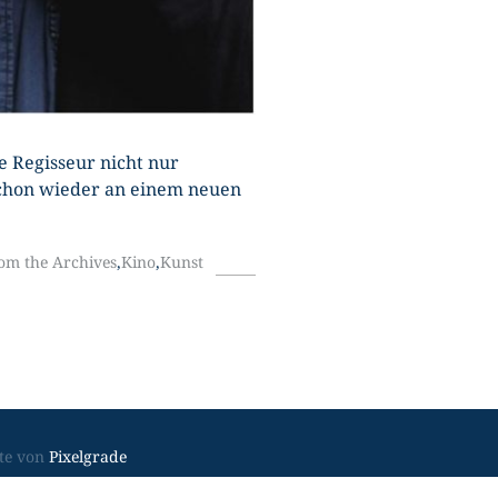
e Regisseur nicht nur
 schon wieder an einem neuen
om the Archives
,
Kino
,
Kunst
Footer-
te von
Pixelgrade
Navigation