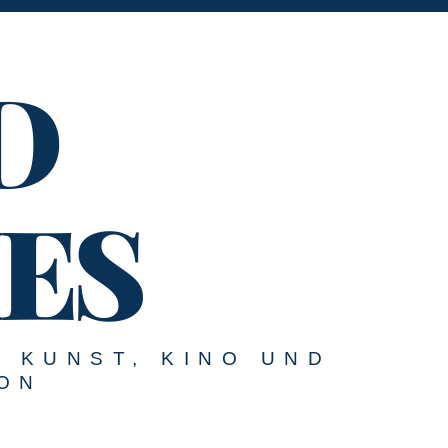
D
ES
U KUNST, KINO UND
ON