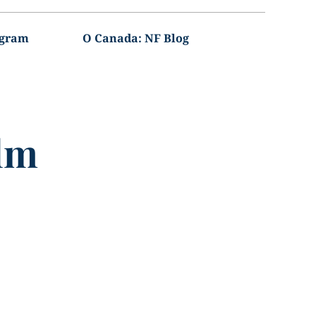
agram
O Canada: NF Blog
lm