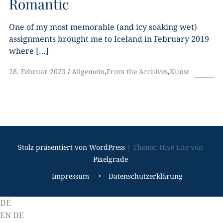
Romantic
One of my most memorable (and icy soaking wet)
assignments brought me to Iceland in February 2019
where […]
28. Februar 2023
Allgemein
,
From the Archives
,
Kunst
Stolz präsentiert von WordPress
|
Theme: Hive Lite von
Pixelgrade
Footer-
Impressum
Datenschutzerklärung
Navigation
DE
EN
DE