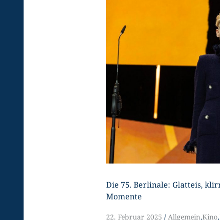
Die 75. Berlinale: Glatteis, kli
Momente
22. Februar 2025
Allgemein
,
Kino
,