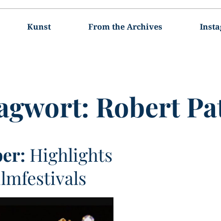
Kunst
From the Archives
Inst
agwort:
Robert Pa
ber:
Highlights
ilmfestivals