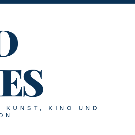
D
ES
U KUNST, KINO UND
ON