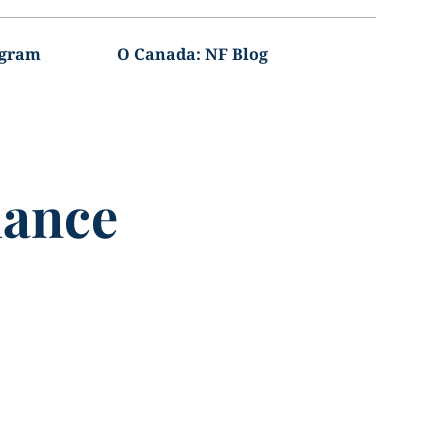
agram
O Canada: NF Blog
mance