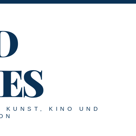
D
ES
U KUNST, KINO UND
ON