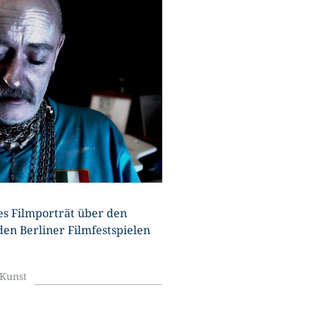
U
es Filmporträt über den
den Berliner Filmfestspielen
Kunst