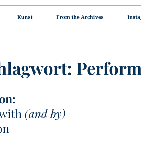
Kunst
From the Archives
Inst
hlagwort:
Perfor
on:
 with
(and by)
on