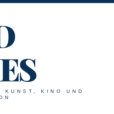
D
ES
U KUNST, KINO UND
ON