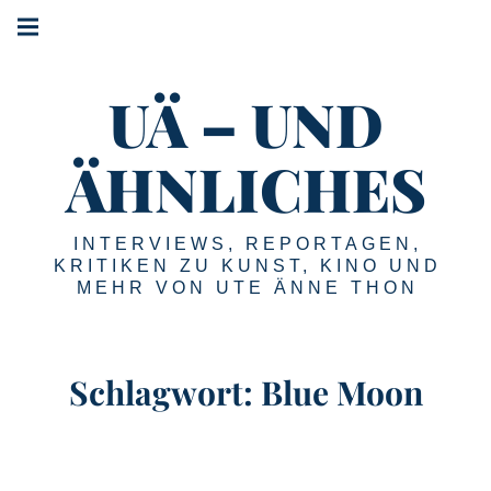
Springe
Hauptnavigation
zum
Menü
Inhalt
UÄ – UND
ÄHNLICHES
INTERVIEWS, REPORTAGEN,
KRITIKEN ZU KUNST, KINO UND
MEHR VON UTE ÄNNE THON
Schlagwort:
Blue Moon
Berlinale-Fieber:
Highlights des